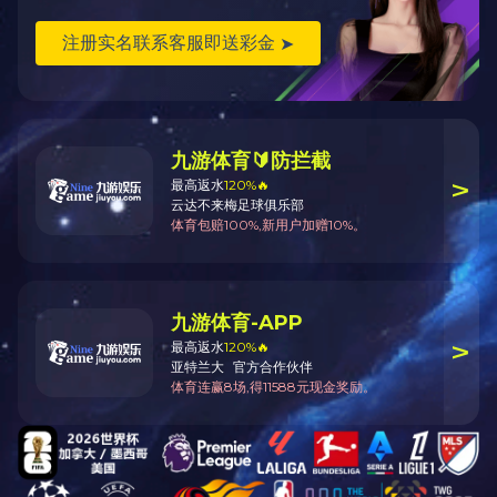
上一篇：
传真：0871-67958832
下一篇：
新浪微博：
weibo.com/hxccad
Copyright © 2020-2030
爱体育在线官网（China）官方网站 All Rights
Reserved
本站由
江北风流才子
设计制作
滇ICP备20004319号